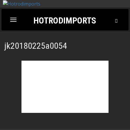
HOTRODIMPORTS
Toggl
Toggle
Searc
navigation
jk20180225a0054