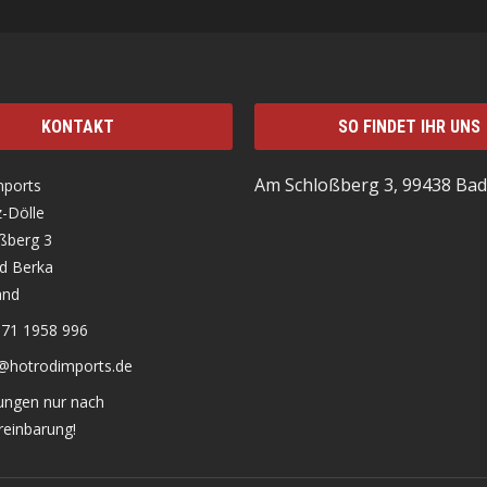
KONTAKT
SO FINDET IHR UNS
Am Schloßberg 3, 99438 Bad
mports
-Dölle
ßberg 3
d Berka
and
171 1958 996
o@hotrodimports.de
ungen nur nach
einbarung!