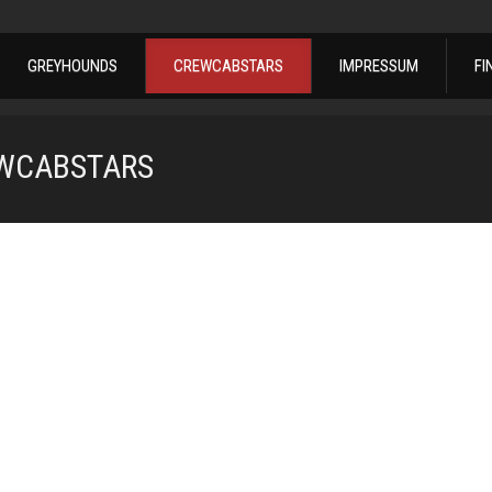
GREYHOUNDS
CREWCABSTARS
IMPRESSUM
FI
WCABSTARS