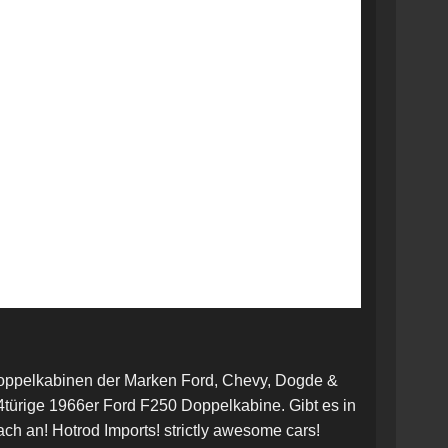
e Doppelkabinen der Marken Ford, Chevy, Dogde &
e 4türige 1966er Ford F250 Doppelkabine. Gibt es in
h an! Hotrod Imports! strictly awesome cars!