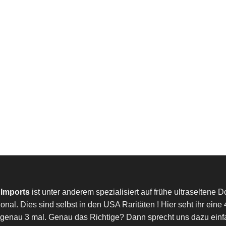
 Imports
ist unter anderem spezialisiert auf frühe ultraselten
ional. Dies sind selbst in den USA Raritäten ! Hier seht ihr ein
genau 3 mal. Genau das Richtige? Dann sprecht uns dazu einfac