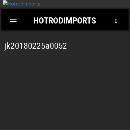
HOTRODIMPORTS
Toggl
Toggle
Searc
navigation
jk20180225a0052