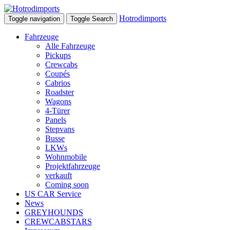
Hotrodimports
Toggle navigation
Toggle Search
Fahrzeuge
Alle Fahrzeuge
Pickups
Crewcabs
Coupés
Cabrios
Roadster
Wagons
4-Türer
Panels
Stepvans
Busse
LKWs
Wohnmobile
Projektfahrzeuge
verkauft
Coming soon
US CAR Service
News
GREYHOUNDS
CREWCABSTARS