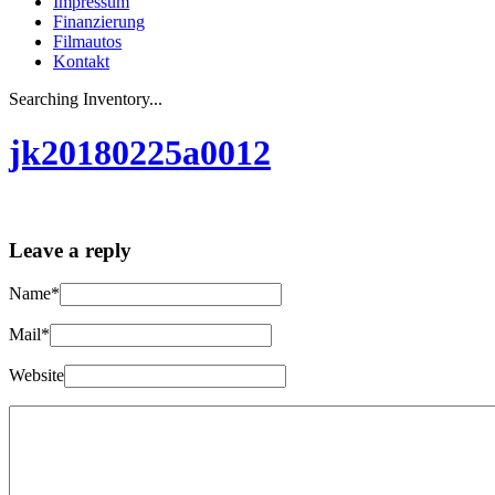
Impressum
Finanzierung
Filmautos
Kontakt
Searching Inventory...
jk20180225a0012
Leave a reply
Name*
Mail*
Website