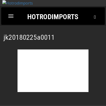
HOTRODIMPORTS
Toggl
Toggle
Searc
navigation
jk20180225a0011