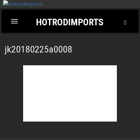
HOTRODIMPORTS
Toggl
Toggle
Searc
navigation
jk20180225a0008