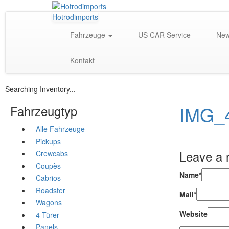
Hotrodimports
Fahrzeuge
US CAR Service
Ne
Kontakt
Searching Inventory...
IMG_
Fahrzeugtyp
Alle Fahrzeuge
Pickups
Leave a 
Crewcabs
Coupès
Name*
Cabrios
Roadster
Mail*
Wagons
Website
4-Türer
Panels