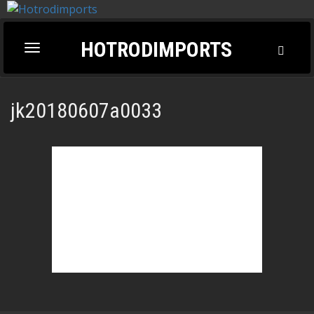
HOTRODIMPORTS
Toggl
Toggle
Searc
navigation
jk20180607a0033