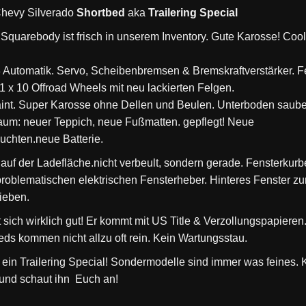
hevy Silverado
Shortbed
aka
Trailering Special
 Squarebody ist frisch in unserem Inventory. Gute Karosse! Cool
 Automatik. Servo, Scheibenbremsen & Bremskraftverstärker. F
1 x 10 Offroad Wheels mit neu lackierten Felgen.
int. Super Karosse ohne Dellen und Beulen. Unterboden saube
aum: neuer Teppich, neue Fußmatten. gepflegt! Neue
uchten.neue Batterie.
 auf der Ladefläche.nicht verbeult, sondern gerade. Fensterkurb
problematischen elektrischen Fensterheber. Hinteres Fenster z
ieben.
t sich wirklich gut! Er kommt mit US Title & Verzollungspapieren.
eds kommen nicht allzu oft rein. Kein Wartungsstau.
t ein Trailering Special! Sondermodelle sind immer was feines.
 und schaut ihn Euch an!