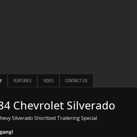
W
FEATURES
VIDEO
CONTACT US
84 Chevrolet Silverado
hevy Silverado Shortbed Trailering Special
gang!