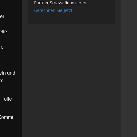
Partner Smava finanzieren.
Berechnen Sie Jetzt!
er
ette
r.
eln und
um
 Tolle
 Kommt