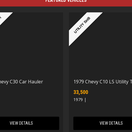
FEATURED VEHICLES
ER
UTILITY SHB
hevy C30 Car Hauler
1979 Chevy C10 LS Utility 
33,500
1979 |
VIEW DETAILS
VIEW DETAILS