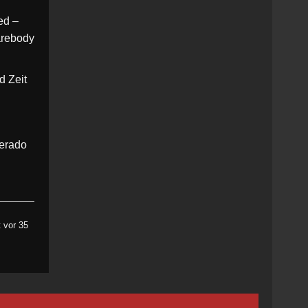
ed –
arebody
d Zeit
verado
 vor 35