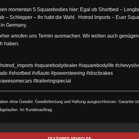
ben momentan 5 Squarebodies hier: Egal ob Shortbed – Longb
b – Schlepper – Ihr habt die Wahl. Hotrod Imports – Euer Squ
 in Germany.
vorher anrufen uns Termin ausmachen. Wir wollen auch genügen
ch haben.
 #hotrod_imports #squarebodydealer #squarebodylife #chevysil
rado #shortbed #v8auto #powersteering #discbrakes
tlyawesomecars #traileringspecial
aben ohne Gewähr. Gewährleistung und Haftung ausgeschlossen. Garantie ist
bgelaufen. Im Kundenauftrag.