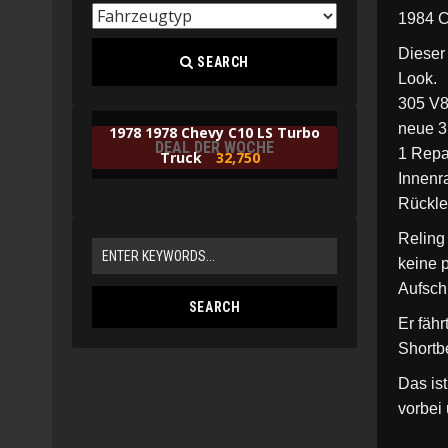
1984 C
Dieser
SEARCH
Look.
305 V8
neue 3
1978 1978 Chevy C10 LS Turbo
DEAL DER WOCHE
1 Repa
Truck
32,750
Innenr
Rückle
Reling
keine 
Aufsch
Er fähr
Shortb
Das is
vorbei