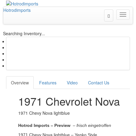
Hotrodimports
Toggle
Toggle
Search
naviga
Searching Inventory...
Overview
Features
Video
Contact Us
1971 Chevrolet Nova
1971 Chevy Nova lightblue
Hotrod Imports – Preview
–
frisch eingetroffen
1971 Chevy Nova lightblue – Yenko Style