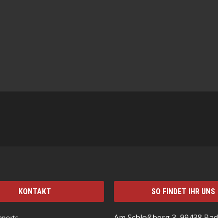
KONTAKT
SO FINDET IHR UNS
Am Schloßberg 3, 99438 Bad
mports