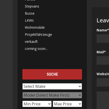
Stepvans
Busse
Leav
LKWs
Wohnmobile
Name*
Projektfahrzeuge
verkauft
coming soon…
Mail*
Websi
SUCHE