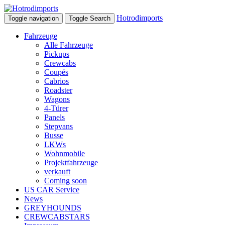
Hotrodimports
Toggle navigation
Toggle Search
Fahrzeuge
Alle Fahrzeuge
Pickups
Crewcabs
Coupés
Cabrios
Roadster
Wagons
4-Türer
Panels
Stepvans
Busse
LKWs
Wohnmobile
Projektfahrzeuge
verkauft
Coming soon
US CAR Service
News
GREYHOUNDS
CREWCABSTARS