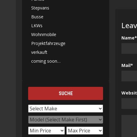
Stepvans
Busse
Leav
LKWs
Wohnmobile
Name*
Projektfahrzeuge
verkauft
coming soon…
Mail*
Websi
SUCHE