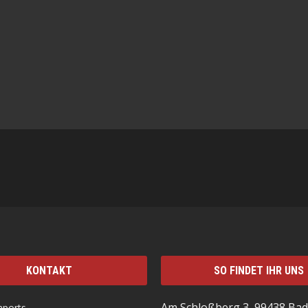
KONTAKT
SO FINDET IHR UNS
Am Schloßberg 3, 99438 Bad
mports