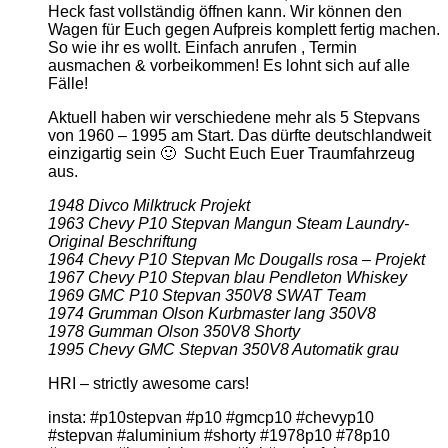
Heck fast vollständig öffnen kann. Wir können den
Wagen für Euch gegen Aufpreis komplett fertig machen.
So wie ihr es wollt. Einfach anrufen , Termin
ausmachen & vorbeikommen! Es lohnt sich auf alle
Fälle!
Aktuell haben wir verschiedene mehr als 5 Stepvans
von 1960 – 1995 am Start. Das dürfte deutschlandweit
einzigartig sein 🙂 Sucht Euch Euer Traumfahrzeug
aus.
1948 Divco Milktruck Projekt
1963 Chevy P10 Stepvan Mangun Steam Laundry-
Original Beschriftung
1964 Chevy P10 Stepvan Mc Dougalls rosa – Projekt
1967 Chevy P10 Stepvan blau Pendleton Whiskey
1969 GMC P10 Stepvan 350V8 SWAT Team
1974 Grumman Olson Kurbmaster lang 350V8
1978 Gumman Olson 350V8 Shorty
1995 Chevy GMC Stepvan 350V8 Automatik grau
HRI – strictly awesome cars!
insta: #p10stepvan #p10 #gmcp10 #chevyp10
#stepvan #aluminium #shorty #1978p10 #78p10