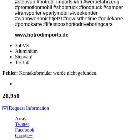
#stepvan #hotrod_imports #hri #werbefahrzeug
#promotionmobil #shoptruck #foodtruck #camper
#transporter #partymobil #weekender
#wannwennnichtjetzt #nowisrthetime #geilekarre
#pornokarre #lifeistooshorttodriveboringcars
www.hotrodimports.de
350V8
Aluminium
Stepvan!
TH350
Fehler:
Kontaktformular wurde nicht gefunden.
28,950
Request Information
Array
Twitter
Facebook
Google+