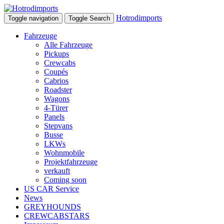
Hotrodimports
Toggle navigation
Toggle Search
Fahrzeuge
Alle Fahrzeuge
Pickups
Crewcabs
Coupés
Cabrios
Roadster
Wagons
4-Türer
Panels
Stepvans
Busse
LKWs
Wohnmobile
Projektfahrzeuge
verkauft
Coming soon
US CAR Service
News
GREYHOUNDS
CREWCABSTARS