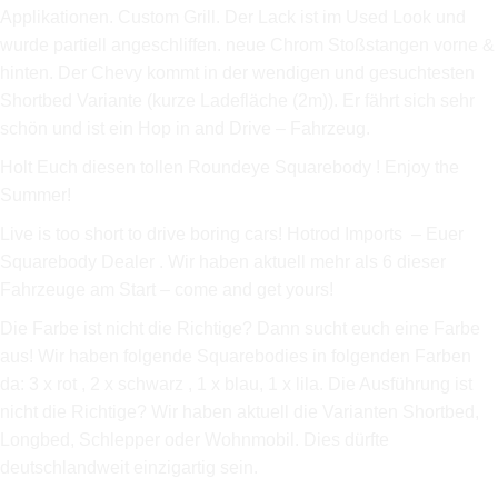
Applikationen. Custom Grill. Der Lack ist im Used Look und
wurde partiell angeschliffen. neue Chrom Stoßstangen vorne &
hinten. Der Chevy kommt in der wendigen und gesuchtesten
Shortbed Variante (kurze Ladefläche (2m)). Er fährt sich sehr
schön und ist ein Hop in and Drive – Fahrzeug.
Holt Euch diesen tollen Roundeye Squarebody ! Enjoy the
Summer!
Live is too short to drive boring cars! Hotrod Imports – Euer
Squarebody Dealer . Wir haben aktuell mehr als 6 dieser
Fahrzeuge am Start – come and get yours!
Die Farbe ist nicht die Richtige? Dann sucht euch eine Farbe
aus! Wir haben folgende Squarebodies in folgenden Farben
da: 3 x rot , 2 x schwarz , 1 x blau, 1 x lila. Die Ausführung ist
nicht die Richtige? Wir haben aktuell die Varianten Shortbed,
Longbed, Schlepper oder Wohnmobil. Dies dürfte
deutschlandweit einzigartig sein.