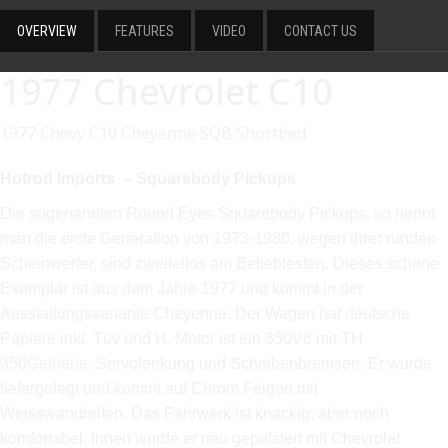
OVERVIEW
FEATURES
VIDEO
CONTACT US
1977 Chevrolet C10
1977 Chevy C10 Cheyenne SQB Shortbed
Hotrod Imports – Squarebody Pickups
Die sogenannten Round Eyes Squarebody Pickups, so nennt
man die erste Generation von 1973-1980, wegen ihrer runden
Scheinwerfer, sind zweifellos am Beliebtesten. Dieses schöne
Exemplar ist aus dem Jahre 1977 und kommt in der
Ausstattungsvariante Cheyenne. Der Wagen hat deutsche
Papiere inkl. Tüv und H. Motor ist ein 350V8 mit TH
350Getriebe. Servolenkung und Scheibenbremsen. Er wurde
tiefergelegt und kommt auf Chrom Felgen mit
Weisswandreifen. Das Fahrwerk ist knackig, aber noch
komfortabel. Innen wurde er neu gepolstert mit Chevrolet