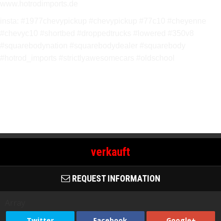
www.hotrodimports.de
insta: #1977chevypickup #chevypickup #77c10 #cheyenne
#chevyc10 #shortbed #droppedtrucks #lowered #350v8
#squarebodynation #squarebodydealer #squarebody
#hotrod_imports #strictlyawesomecars #oldschool
verkauft
REQUEST INFORMATION
Array
Twitter
Facebook
Google+