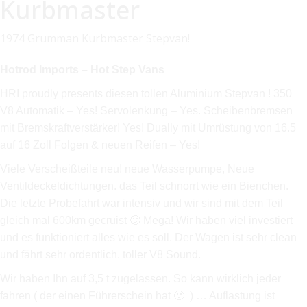
Kurbmaster
1974 Grumman Kurbmaster Stepvan!
Hotrod Imports – Hot Step Vans
HRI proudly presents diesen tollen Aluminium Stepvan ! 350
V8 Automatik – Yes! Servolenkung – Yes. Scheibenbremsen
mit Bremskraftverstärker! Yes! Dually mit Umrüstung von 16.5
auf 16 Zoll Folgen & neuen Reifen – Yes!
Viele Verscheißteile neu! neue Wasserpumpe, Neue
Ventildeckeldichtungen. das Teil schnorrt wie ein Bienchen.
Die letzte Probefahrt war intensiv und wir sind mit dem Teil
gleich mal 600km gecruist 🙂 Mega! Wir haben viel investiert
und es funktioniert alles wie es soll. Der Wagen ist sehr clean
und fährt sehr ordentlich. toller V8 Sound.
Wir haben Ihn auf 3,5 t zugelassen. So kann wirklich jeder
fahren ( der einen Führerschein hat 🙂 ) … Auflastung ist