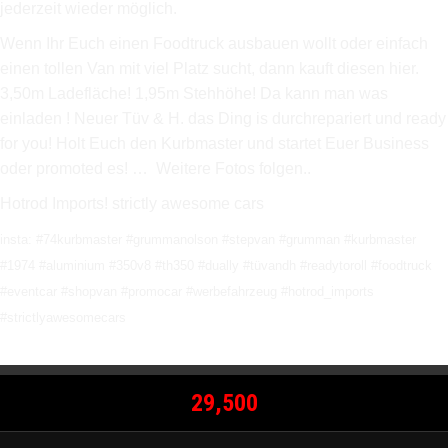
jederzeit wieder möglich.
Wenn Ihr Euch einen Foodtruck ausbauen wollt oder einfach
einen tollen Van mit viel Platz sucht, dann kauft diesen hier.
3,50m Ladefläche! 1,95m Stehhöhe! Da kann man was
einladen ! Neuer Tüv & H. das Ding is durchrepariert und ready
for you! Holt Euch den Kurbmaster und startet Euer Business
oder promoted es! … Weitere Fotos folgen..
Hotrod Imports! strictly awesome cars
insta:
#74kurbmaster #grummanolson #stepvan #grumman #kurbmaster
#1974 #aluminium #350v8 #th350 #dually #tüvandh #readytoroll #foodtruck
#eventcar #shopvan #promocar #werbefahrzeug #hotrod_imports
#strictlyawesomecars
29,500