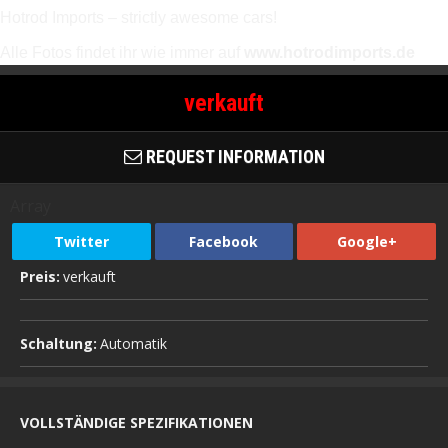
Hotrod Imports – strictly awesome cars!
A
lle Fotos findet ihr wie immer auf
www.hotrodimports.de
verkauft
REQUEST INFORMATION
Array
Twitter
Facebook
Google+
Preis:
verkauft
Schaltung:
Automatik
VOLLSTÄNDIGE SPEZIFIKATIONEN