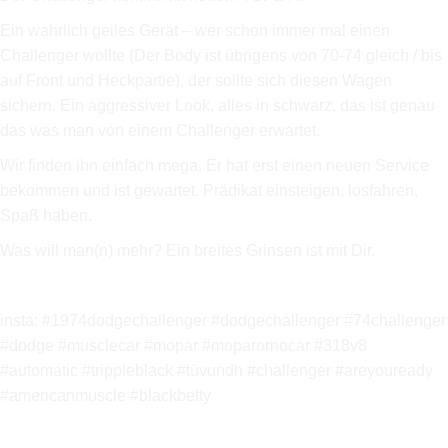
Ein wahrlich geiles Gerät – wer schon immer mal einen
Challenger wollte (Der Body ist übrigens von 70-74 gleich / bis
auf Front und Heckpartie), der sollte sich diesen Wagen
sichern. Ein aggressiver Look, alles in schwarz, das ist genau
das was man von einem Challenger erwartet.
Wir finden ihn einfach mega. Er hat erst einen neuen Service
bekommen und ist gewartet. Prädikat einsteigen, losfahren,
Spaß haben.
Was will man(n) mehr? Ein breites Grinsen ist mit Dir.
insta: #1974dodgechallenger #dodgechallenger #74challenger
#dodge #musclecar #mopar #moparornocar #318v8
#automatic #trippleblack #tüvundh #challenger #areyouready
#americanmuscle #blackbetty