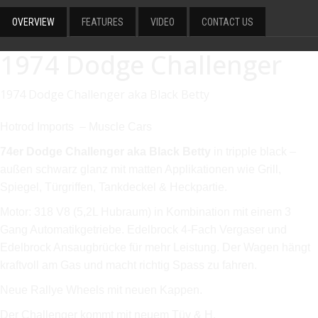
OVERVIEW
FEATURES
VIDEO
CONTACT US
1974 Dodge Challenger
1974 Dodge Challenger aka Black Betty
Hotrod Imports – Muscle Cars
74er Dodge Challenger aka Black Betty
in tripple black –
außen schwarz glanz mit matten Applikationen wie Grill,
Spiegel, Türgriffen, Tankdeckel & Heckpartie.
Motor: 318 V8 (5,2L Hubraum) in Kombination mit einem 3
Gang Automatikgetriebe. Edelbrock 4-Fach Vergaser und
Edelbrock Ansaugbrücke für mehr Leistung. Der Wagen hängt
kraftvoll am Gas und macht richtig Spass zu fahren.
Neue Rallye Wheels mit neuen Kappen.
Der Challenger kommt mit neuem Tüv & H.