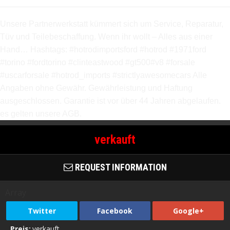
Unsere Partnerwerkstatt kümmert sich um Service, Reparatur,
Tüv und Teilebeschaffung. Wenn ihr wollt – Alles aus einer
Hand… Hashtags: #hotrodimportsford #hotrod #1971ford
#torino #fordtorino #clinteastwood #gt500#v8 #forsale
#uscarforsale #hotrod_imports #strictlyawesomecars Alle
Angaben ohne Gewähr. Gewährleistung und Haftung
ausgeschlossen. Garantie ist vor über 44 Jahren abgelaufen.
es gelten unsere AGB.
verkauft
REQUEST INFORMATION
Array
Twitter
Facebook
Google+
Preis:
verkauft