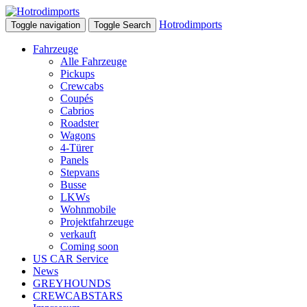
Hotrodimports
Toggle navigation
Toggle Search
Fahrzeuge
Alle Fahrzeuge
Pickups
Crewcabs
Coupés
Cabrios
Roadster
Wagons
4-Türer
Panels
Stepvans
Busse
LKWs
Wohnmobile
Projektfahrzeuge
verkauft
Coming soon
US CAR Service
News
GREYHOUNDS
CREWCABSTARS