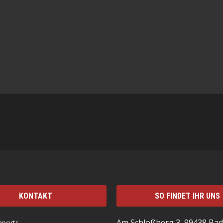
KONTAKT
SO FINDET IHR UNS
Am Schloßberg 3, 99438 Bad
mports