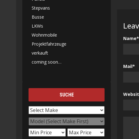
Stepvans
Busse
Leav
LKWs
Wohnmobile
Name*
Projektfahrzeuge
verkauft
coming soon…
Mail*
Websi
SUCHE