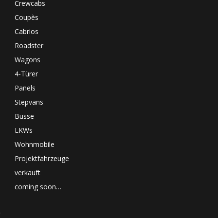
Crewcabs
Coupès
Cabrios
Roadster
Wagons
4-Türer
Panels
Stepvans
Busse
LKWs
Wohnmobile
Projektfahrzeuge
verkauft
coming soon…