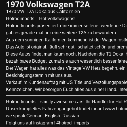
1970 Volkswagen T2A
1970 VW T2A Doka aus Californien
Hotrodimports – Hot Volkswagens!
Hotrod Imports präsentiert: eine immer seltener werdende 
gab es gerade mal nur eine weitere T2A zu bewundern.
Aus dem sonnigen Kalifornien kommend ist der Wagen rostfr
Das Auto ist original, läuft sehr gut , schaltet schön und br
Diese Autos findet man kaum noch. Nachdem die T1 Doka ihre
bezahlbares Budget, zumal sie auch wesentlich besser fahr
Der Wagen hat alles was das Vintage VW Herz begehrt, ein D
Besichtigungstermin mit uns aus.
Verkauf im Kundenauftrag mit US Title und Verzollungspapi
Kennzeichen. Wir besorgen Euch alles aus einer Hand.
Inte
Hotrod Imports – strictly awesome cars! Ihr Händler für Hot
Unser komplettes Fahrzeugangebot findet ihr auf www.hotro
we speak German, English, Russian.
Folgt uns auf Instagram ! #hotrod_imports