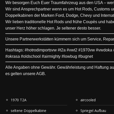
Wir besorgen Euch Euer Traumfahrzeug aus den USA – wenn e
Wir sind Ansprechpartner wenn es um Hot Rods, Customs und 
Doppelkabinen der Marken Ford, Dodge, Chevy und Internat
Wir lieben traditionelle Hot Rods und frühe Coupès und hab
unser Herz höher schlagen.
Je seltener desto besser.
Unsere Partnerwerkstätten kümmern sich um Service, Repara
Hashtags: #hotrodimportsvw #t2a #vwt2 #1970vw #vwdoka #d
#okrasa #oldschool #airmighty #lowbug #bugnet
Alle Angaben ohne Gewähr. Gewährleistung und Haftung ausge
es gelten unsere AGB.
1970 T2A
aircooled
seltene Doppelkabine
Spriegel Aufbau