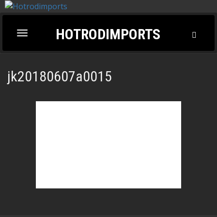
HOTRODIMPORTS
Toggl
Toggle
Searc
navigation
jk20180607a0015