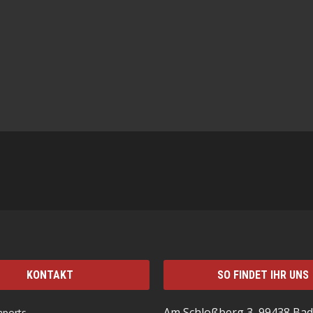
KONTAKT
SO FINDET IHR UNS
Am Schloßberg 3, 99438 Bad
mports