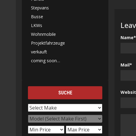
Stepvans
Busse
Leav
LKWs
Wohnmobile
Name*
Projektfahrzeuge
verkauft
coming soon…
Mail*
Websi
SUCHE