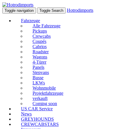
Hotrodimports
Toggle navigation
Toggle Search
Fahrzeuge
Alle Fahrzeuge
Pickups
Crewcabs
Coupés
Cabrios
Roadster
Wagons
4-Türer
Panels
Stepvans
Busse
LKWs
Wohnmobile
Projektfahrzeuge
verkauft
Coming soon
US CAR Service
News
GREYHOUNDS
CREWCABSTARS