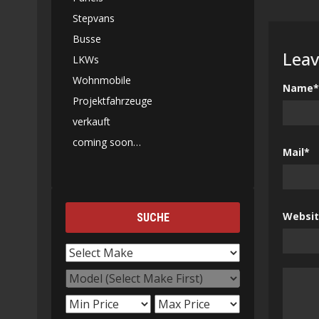
Stepvans
Busse
Leav
LKWs
Wohnmobile
Name*
Projektfahrzeuge
verkauft
coming soon…
Mail*
Websi
SUCHE