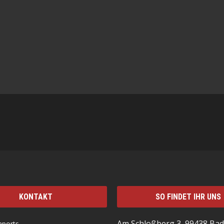
KONTAKT
SO FINDET IHR UNS
Am Schloßberg 3, 99438 Bad
mports