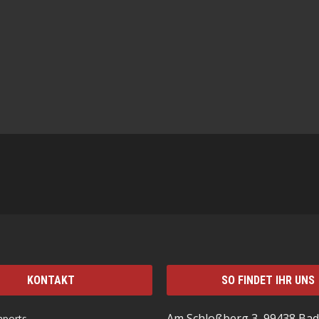
KONTAKT
SO FINDET IHR UNS
Am Schloßberg 3, 99438 Bad
mports