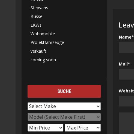
Stepvans
Busse
Leav
LKWs
Wohnmobile
Name*
Projektfahrzeuge
verkauft
coming soon…
Mail*
Websi
SUCHE