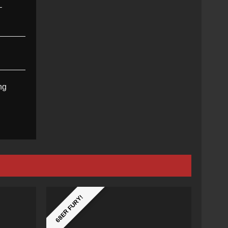
–
ng
68ER FURY!