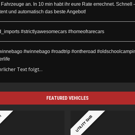
 Fahrzeuge an. In 10 min habt ihr eure Rate errechnet. Schnell 
ent und automatisch das beste Angebot!
d_imports #strictlyawesomecars #homeofrarecars
innebago #winnebago #roadtrip #ontheroad #oldschoolcampi
rlife
rlicher Text folgt…
FEATURED VEHICLES
ER
UTILITY SHB