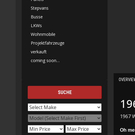
Stepvans
Busse
LKWs
Wohnmobile
Projektfahrzeuge
verkauft
coming soon…
OVERVIE
SUCHE
19
1967 W
Oh mei