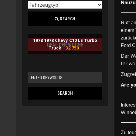
Neuzug
SEARCH
Ruft a
einem 
zurück
1978 1978 Chevy C10 LS Turbo
DEAL DER WOCHE
Ford C
Truck
32,750
Der Wa
Ihr wo
Zugrei
Are yo
Intere
Winneb
Zu teue