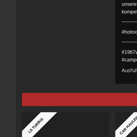
unsere
kompet
#hotro
#1967w
#campe
Ausfüh
CAR HAUL
LS TURBO!