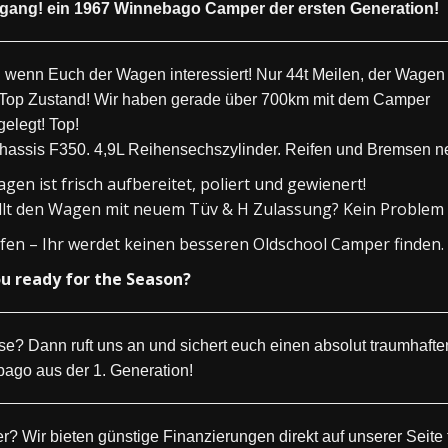
ang! ein 1967 Winnebago Camper der ersten Generation!
n wenn Euch der Wagen interessiert! Nur 44t Meilen, der Wagen i
Top Zustand! Wir haben gerade über 700km mit dem Camper
gelegt! Top!
hassis F350. 4,9L Reihensechszylinder. Reifen und Bremsen n
gen ist frisch aufbereitet, poliert und gewienert!
llt den Wagen mit neuem Tüv & H Zulassung? Kein Problem
fen – Ihr werdet keinen besseren Oldschool Camper finden.
u ready for the Season?
sse? Dann ruft uns an und sichert euch einen absolut traumhafte
ago aus der 1. Generation!
r? Wir bieten günstige Finanzierungen direkt auf unserer Seite f