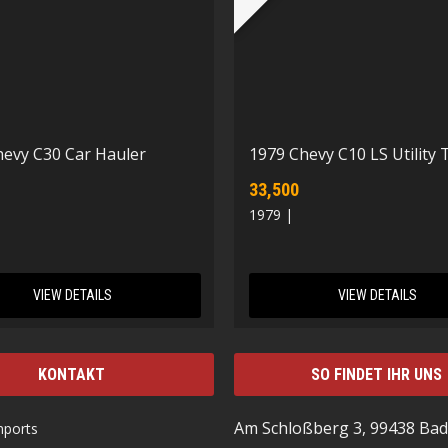
hevy C30 Car Hauler
1979 Chevy C10 LS Utility 
33,500
1979 |
VIEW DETAILS
VIEW DETAILS
KONTAKT
SO FINDET IHR UNS
Am Schloßberg 3, 99438 Bad
mports