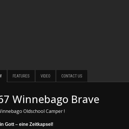
W
FEATURES
VIDEO
CONTACT US
67 Winnebago Brave
innebago Oldschool Camper !
n Gott – eine Zeitkapsel!