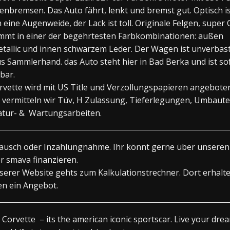
enbremsen. Das Auto fährt, lenkt und bremst gut. Optisch is
eine Augenweide, der Lack ist toll. Originale Felgen, super
mmt in einer der begehrtesten Farbkombinationen: außen
tallic und innen schwarzem Leder. Der Wagen ist unverbast
s Sammlerhand. das Auto steht hier in Bad Berka und ist so
bar.
rvette wird mit US Title und Verzollungspapieren angebote
vermitteln wir Tüv, H Zulassung, Tieferlegungen, Umbaute
tur- & Wartungsarbeiten.
ausch oder Inzahlungnahme. Ihr könnt gerne über unseren
r smava finanzieren.
serer Website gehts zum Kalkulationstrechner. Dort erhaltet
n ein Angebot.
 Corvette – its the american iconic sportscar. Live your dre