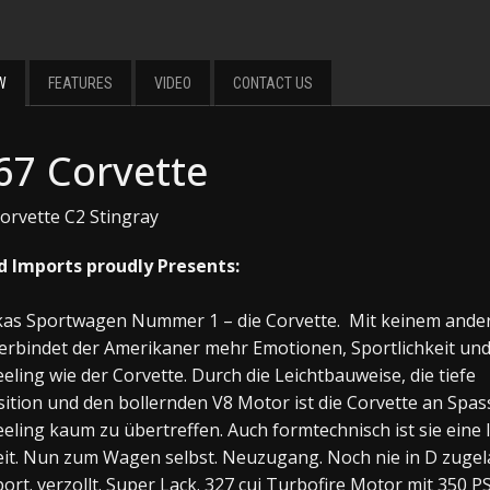
W
FEATURES
VIDEO
CONTACT US
67 Corvette
orvette C2 Stingray
d Imports proudly Presents:
as Sportwagen Nummer 1 – die Corvette. Mit keinem ande
erbindet der Amerikaner mehr Emotionen, Sportlichkeit un
eling wie der Corvette. Durch die Leichtbauweise, die tiefe
sition und den bollernden V8 Motor ist die Corvette an Spas
eling kaum zu übertreffen. Auch formtechnisch ist sie eine
eit. Nun zum Wagen selbst. Neuzugang. Noch nie in D zugel
ort. verzollt. Super Lack. 327 cui Turbofire Motor mit 350 PS