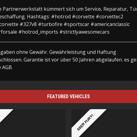
 Partnerwerkstatt kümmert sich um Service, Reparatur, Tü
eschaffung. Hashtags: #hotrod #corvette #corvettec2
orvette #327v8 #turbofire #sportscar #americanclassic
forsale #hotrod_imports #strictlyawesomecars
ngaben ohne Gewähr. Gewährleistung und Haftung
chlossen. Garantie ist vor über 50 Jahren abgelaufen. es ge
e AGB
FEATURED VEHICLES
B
68ER FURY!