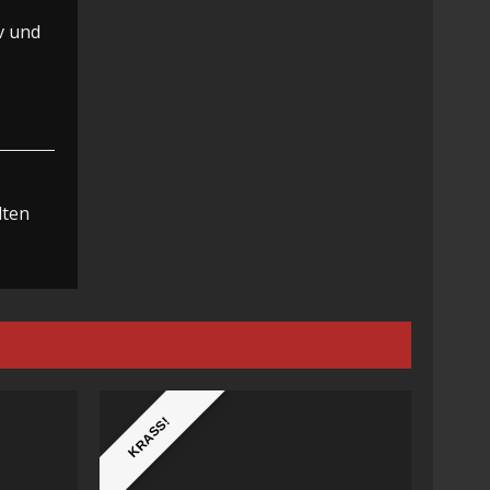
v und
lten
KRASS!