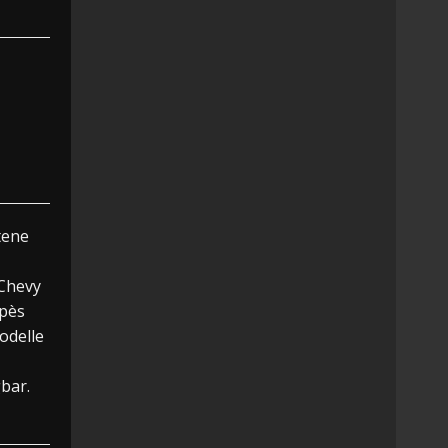
tene
 Chevy
upès
odelle
bar.