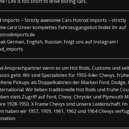
e ! Life is too short to drive boring cars.
 Imports – Strictly awesome Cars Hotrod Imports – strictly
e cars! Unser komplettes Fahrzeugangebot findet ihr auf
otrodimports.de
ak German, English, Russian. Folgt uns auf Instagram !
od_imports
nd Ansprechpartner wenn es um Hot Rods, Customs und sel
ssics geht. Wir sind Spezialisten für 1955-64er Chevys, frühe
eltene Pickups als Doppelkabinen der Marken Ford, Dodge,
ternational. Wir lieben traditionelle Hot Rods und frühe Co
ben stets Zugriff auf Ford, Chevy, Chrysler und Plymouth M
hre 1928-1950. X Frame Chevys sind unsere Leidenschaft. Im
 haben wir 1957, 1959, 1961, 1962 und 1964 Chevys verfüg
ynation