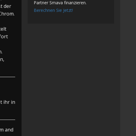
Partner Smava finanzieren.
t der
Berechnen Sie Jetzt!
 Chrom.
elt
fort
n.
n,
 ihr in
am and