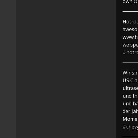
own On
Hotrod
awesom
www.h
we spe
#hotr
Wir si
US Cla
ultras
und In
und ha
der Ja
Moment
#chev