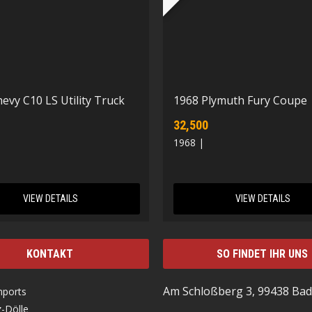
evy C10 LS Utility Truck
1968 Plymuth Fury Coupe
32,500
1968 |
VIEW DETAILS
VIEW DETAILS
KONTAKT
SO FINDET IHR UNS
Am Schloßberg 3, 99438 Bad
mports
-Dölle