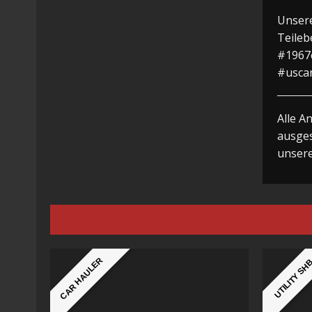
Unsere
Teileb
#1967c
#uscar
Alle A
ausges
unser
CAR HAULER
UTILITY SH