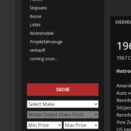
Stepvans
Busse
OVERVIE
LKWs
Wohnmobile
19
Projektfahrzeuge
verkauft
1967 C
coming soon…
Hotro
Amerik
SUCHE
Auto v
Rennfe
Sitzpo
Rennfe
Ihre Z
US Imp