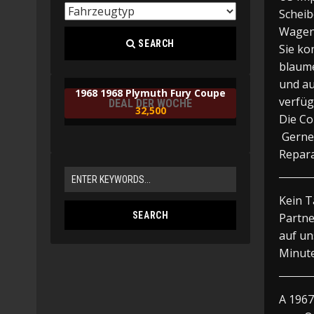
Scheib
Wagen 
SEARCH
Sie ko
blaume
und au
1968 1968 Plymuth Fury Coupe
verfüg
DEAL DER WOCHE
32,500
Die Co
Gerne 
Repara
Kein T
Partne
auf un
Minute
A 1967