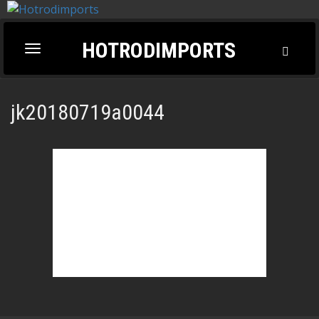
HOTRODIMPORTS
Toggl
Toggle
Searc
navigation
jk20180719a0044