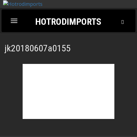
HOTRODIMPORTS
Toggl
Toggle
Searc
navigation
jk20180607a0155