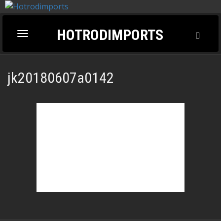
HOTRODIMPORTS
Toggl
Toggle
Searc
navigation
jk20180607a0142