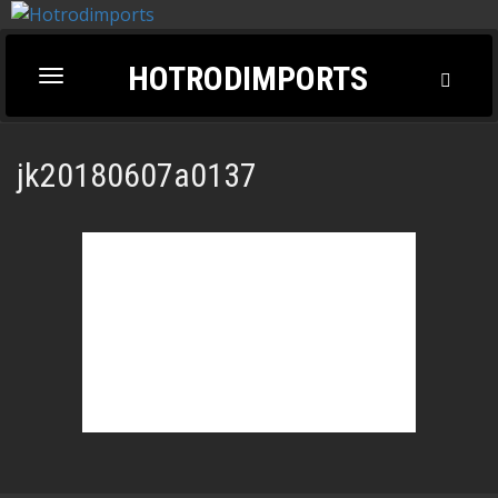
HOTRODIMPORTS
Toggl
Toggle
Searc
navigation
jk20180607a0137