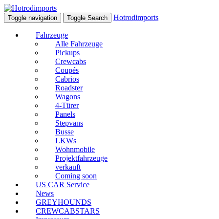
Hotrodimports
Toggle navigation
Toggle Search
Fahrzeuge
Alle Fahrzeuge
Pickups
Crewcabs
Coupés
Cabrios
Roadster
Wagons
4-Türer
Panels
Stepvans
Busse
LKWs
Wohnmobile
Projektfahrzeuge
verkauft
Coming soon
US CAR Service
News
GREYHOUNDS
CREWCABSTARS