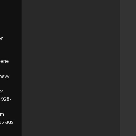
er
tene
hevy
ts
1928-
um
es aus