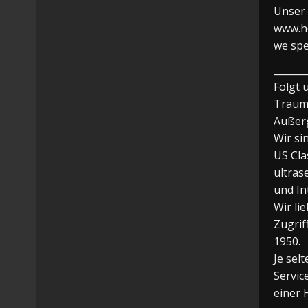
Unser 
www.h
we spe
_______
Folgt 
Traumf
Außerg
Wir si
US Cla
ultras
und In
Wir li
Zugrif
1950.
Je sel
Servic
einer