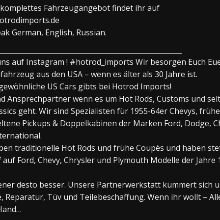
komplettes Fahrzeugangebot findet ihr auf
otrodimports.de
ak German, English, Russian.
_____________________________________________________
uns auf Instagram ! #hotrod_imports Wir besorgen Euch Eu
ahrzeug aus den USA – wenn es älter als 30 Jahre ist.
ewöhnliche US Cars gibts bei Hotrod Imports!
nd Ansprechpartner wenn es um Hot Rods, Customs und sel
ssics geht. Wir sind Spezialisten für 1955-64er Chevys, frühe
eltene Pickups & Doppelkabinen der Marken Ford, Dodge, C
ternational.
eben traditionelle Hot Rods und frühe Coupès und haben ste
f auf Ford, Chevy, Chrysler und Plymouth Modelle der Jahre 
tener desto besser. Unsere Partnerwerkstatt kümmert sich 
e, Reparatur, Tüv und Teilebeschaffung. Wenn ihr wollt – All
 Hand…