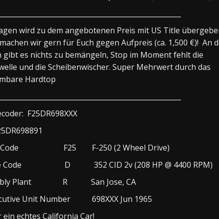
_____________________________________________________
gen wird zu dem angebotenen Preis mit US Title übergebe
machen wir gern für Euch gegen Aufpreis (ca. 1,500 €)! An 
gibt es nichts zu bemängeln, Stop im Moment fehlt die
elle und die Scheibenwischer. Super Mehrwert durch das
mbare Hardtop
_____________________________________________________
ecoder: F25DR698XXX
F25DR698891
es Code F25 F-250 (2 Wheel Drive)
ne Code D 352 CID 2v (208 HP @ 4400 RPM)
mbly Plant R San Jose, CA
cutive Unit Number 698XXX Jun 1965
 ein echtes California Car!