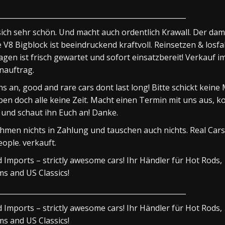
_____________________________________________________
sich sehr schön. Und macht auch ordentlich Krawall. Der dam
 V8 Bigblock ist beeindruckend kraftvoll. Reinsetzen & losfa
gen ist frisch gewartet und sofort einsatzbereit! Verkauf i
nauftrag.
ns an, good and rare cars dont last long! Bitte schickt keine 
ben doch alle keine Zeit. Macht einen Termin mit uns aus, 
 und schaut ihn Euch an! Danke.
hmen nichts in Zahlung und tauschen auch nichts. Real Cars
eople. verkauft.
 Imports – strictly awesome cars! Ihr Händler für Hot Rods,
s and US Classics!
_____________________________________________________
 Imports – strictly awesome cars! Ihr Händler für Hot Rods,
s and US Classics!