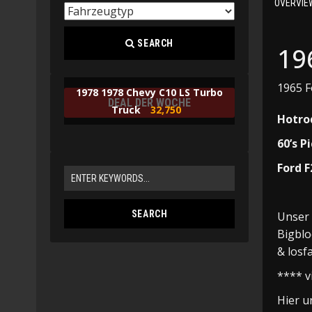
OVERVIE
SEARCH
19
1965 
1978 1978 Chevy C10 LS Turbo
DEAL DER WOCHE
Truck
32,750
Hotro
60’s P
Ford 
Unser 
Bigblo
& losf
**** v
Hier u