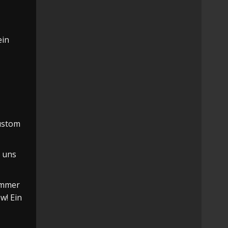
ein
Custom
n uns
ammer
w! Ein