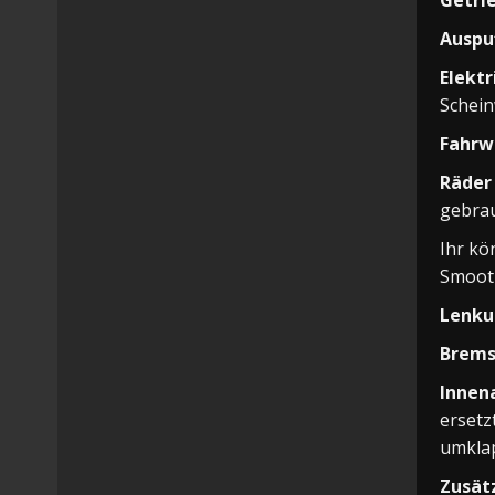
Getri
Auspuf
Elektr
Schein
Fahrw
Räder
gebrau
Ihr kö
Smooth
Lenku
Brems
Innen
ersetz
umklap
Zusätz