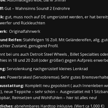
ebe:
Automatikgetriebe, B& M Shifter
f:
Gut – Wahnsinns Sound! 2 Endrohre
ik:
gut, muss noch auf DE umgerüstet werden, er hat bereit
werfer und Rückleuchten
erk:
Originalfahrwerk
 und Reifen:
Stahlfelgen 16 Zoll. Mit Geländereifen, allg. gut
chter Zustand, genügend Profil.
nnt bei uns auch Detroit Steel Wheels , Billet Specialties ode
ies in 18 und 20 Zoll (oder größer) gegen Aufpreis erwerb
ng:
Servolenkung nachgerüstet! kleines Lenkrad
en:
Powerbrakes! (Servobremse). Sehr gutes Bremsverhalt
ausstattung:
Komplett neu gepolstert ( auch Innenleben w
t), neue Teppiche – sehr schön – Ausgestattet mit 1 Sitzban
pbar, Reinsetzen und Wohlfühlen – hier ist alles neu!
liches:
abnehmbares Hardtop inklusive. (Wert ca 1,000 €)