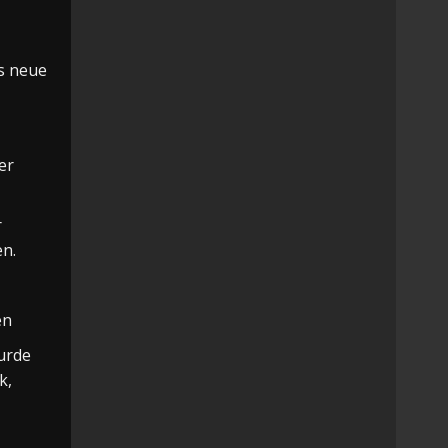
s neue
er
r
en.
en
urde
k,