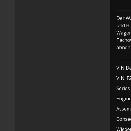
_______
Der Wa
und H 
Wagen 
Tachow
abneh
_______
VIN D
VIN: 
Seri
Engi
Asse
Conse
Wieder