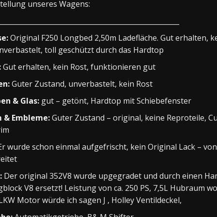
tellung unseres Wagens:
_____________________________________________________
se:
Original F250 Longbed 2,50m Ladefläche. Gut erhalten, k
nverbastelt, toll geschützt durch das Hardtop
:
Gut erhalten, kein Rost, funktionieren gut
n:
Guter Zustand, unverbastelt, kein Rost
en & Glas:
gut – getönt, Hardtop mit Schiebefenster
 & Embleme:
Guter Zustand – original, keine Reproteile, 
rim
r wurde schon einmal aufgefrischt, kein Original Lack – vo
eitet
:
Der original 352V8 wurde upgegradet und durch einen H
gblock V8 ersetzt! Leistung von ca. 250 PS, 7,5L Hubraum wo
 LKW Motor würde ich sagen J , Holley Ventildeckel,