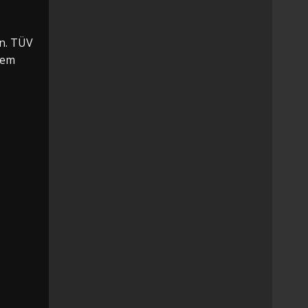
n. TÜV
dem