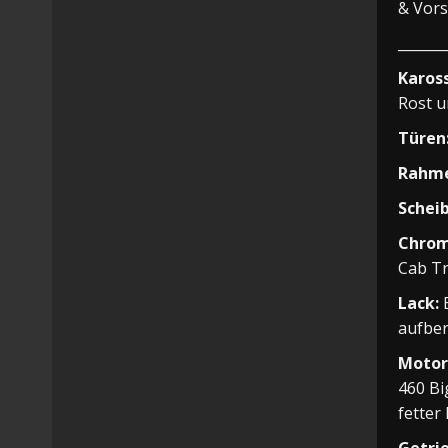
& Vors
_______
Karos
Rost u
Türen
Rahme
Scheib
Chrom
Cab T
Lack:
E
aufber
Motor
460 Bi
fetter