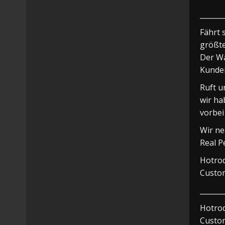
_______
Fährt 
größte
Der Wa
Kunde
Ruft u
wir ha
vorbei
Wir ne
Real P
Hotrod
Custom
_______
Hotrod
Custom