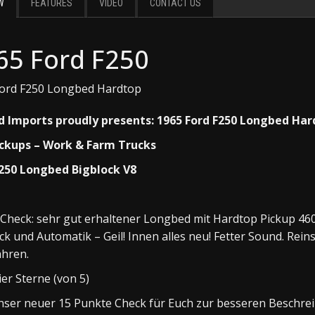
W
FEATURES
VIDEO
CONTACT US
65 Ford F250
Ford F250 Longbed Hardtop
d Imports proudly presents: 1965 Ford F250 Longbed Ha
ickups – Work & Farm Trucks
F250 Longbed Bigblock V8
Check: sehr gut erhaltener Longbed mit Hardtop Pickup 46
ck und Automatik – Geil! Innen alles neu! Fetter Sound. Rein
ahren.
ier Sterne (von 5)
nser neuer 15 Punkte Check für Euch zur besseren Beschre