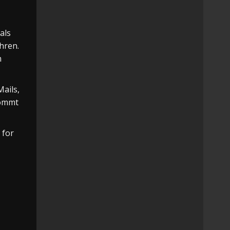
als
hren.
m
Mails,
kommt
 for