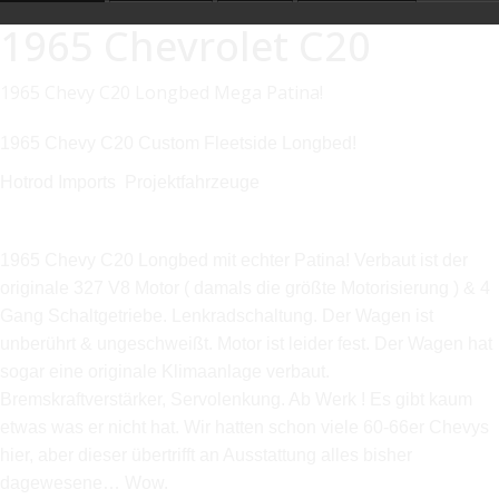
1965 Chevrolet C20
1965 Chevy C20 Longbed Mega Patina!
1965 Chevy C20 Custom Fleetside Longbed!
Hotrod Imports Projektfahrzeuge
1965 Chevy C20 Longbed mit echter Patina! Verbaut ist der
originale 327 V8 Motor ( damals die größte Motorisierung ) & 4
Gang Schaltgetriebe. Lenkradschaltung. Der Wagen ist
unberührt & ungeschweißt. Motor ist leider fest. Der Wagen hat
sogar eine originale Klimaanlage verbaut.
Bremskraftverstärker, Servolenkung. Ab Werk ! Es gibt kaum
etwas was er nicht hat. Wir hatten schon viele 60-66er Chevys
hier, aber dieser übertrifft an Ausstattung alles bisher
dagewesene… Wow.