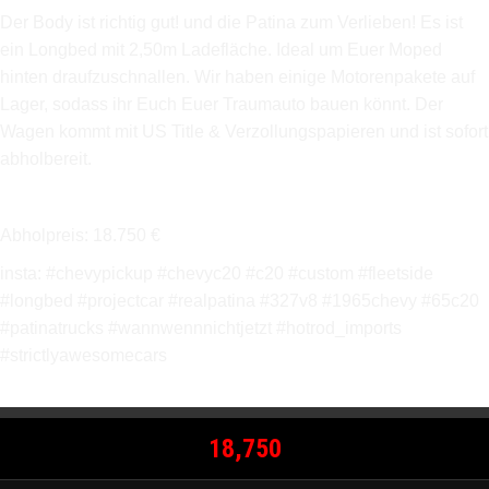
Der Body ist richtig gut! und die Patina zum Verlieben! Es ist
ein Longbed mit 2,50m Ladefläche. Ideal um Euer Moped
hinten draufzuschnallen. Wir haben einige Motorenpakete auf
Lager, sodass ihr Euch Euer Traumauto bauen könnt. Der
Wagen kommt mit US Title & Verzollungspapieren und ist sofort
abholbereit.
Abholpreis: 18.750 €
insta: #chevypickup #chevyc20 #c20 #custom #fleetside
#longbed #projectcar #realpatina #327v8 #1965chevy #65c20
#patinatrucks #wannwennnichtjetzt #hotrod_imports
#strictlyawesomecars
18,750