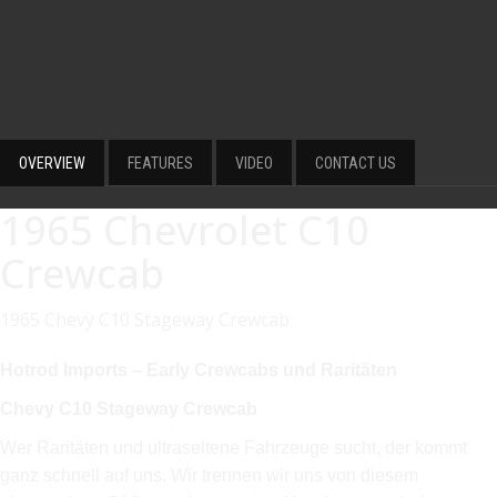
OVERVIEW
FEATURES
VIDEO
CONTACT US
1965 Chevrolet C10
Crewcab
1965 Chevy C10 Stageway Crewcab
Hotrod Imports – Early Crewcabs und Raritäten
Chevy C10 Stageway Crewcab
Wer Raritäten und ultraseltene Fahrzeuge sucht, der kommt
ganz schnell auf uns. Wir trennen wir uns von diesem