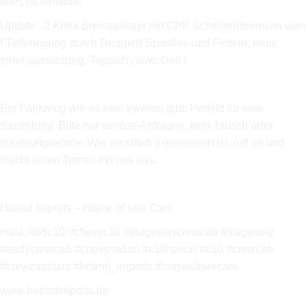
alles ist denkbar.
Update . 2 Kreis Bremsanlage mit CPP Scheibenbremsen vorn
! Tieferlegung durch Dropped Spindles und Federn, neue
Innenausstattung, Teppich , usw. Geil !
Ein Fahrzeug wie es kein zweites gibt. Perfekt für eine
Sammlung. Bitte nur seriöse Anfragen, kein Tausch oder
Inzahlungnahme. Wer ernsthaft interesssiert ist, ruft an und
macht einen Termin mit uns aus.
Hotrod Imports – Home of rare Cars
insta: #65c10 #chevyc10 #stagewaycrewcab #stageway
#earlycrewcab #chevynation #c10nation #c10 #crewcab
#crewcabstars #hotrod_imports #homeofrarecars
www.hotrodimports.de