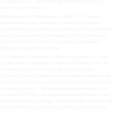
einzigartigen C10 – auch wenn das Herz blutet und wir so
etwas nie wieder finden.
Dieses besondere Exemplar, eine 1965er C10 Crewcab /
Doppelkabine ist der absolute Exot und in Deutschland,
wahrscheinlich sogar in Europa einmalig. Die Firma Stageway
hat einige wenige dieser Fahrzeuge gefertigt und werksneu
ausgeliefert. Diese 2 Türige Crewcab gilt als Vorläufer &
Prototyp der späteren 1,5 Kabiner.
Die Crewcab ist gut erhalten, mit einem 6 Zylinder & 4 Gang
Schaltgetriebe ausgestattet und läuft und fährt wie sie es soll.
Sie springt immer an und ist der absolute Eyecatcher.
Ursprünglich ist der Wagen aus dem sonnigen Kalifornien, das
sieht man auch am Blech. Das Fahrzeug kommt mit US Title &
Verzollungspapieren. Wer also etwas ultraseltenes sucht und
auf jedem C10 Treffen das meist besprochene Fahrzeug haben
will, der sollte hier zuschlagen. Fahrt den Wagen wie er ist, legt
ihn auf den Boden, macht einen LS Umbau oder lackiert ihn,