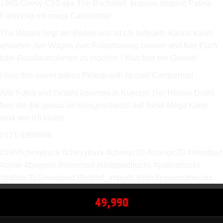
1965 Chevy C10 aka The Bachelor! krasses original Patina
Fahrzeug mit mega Campertop!
The Wagen liegt am Boden und ist LS befeuert. Kanns kaum
erwarten den Wagen zum Fotoshooting cruisen und fuer Euch
tolle Detailaufnahmen zu machen ! Was fuer ein Geraet!
I love this sweet patina Pickup with its cool Campertop!
Alle Fotos und Details kommen in Kuerze! Der Heisse Draht
fuer die die genau so nassgeschwitzt auf diese Mega Karre
sind wie ich lautet.
0171-1958996
#1965chevytruck #chevytruck #chevyc10 #chevyc20 #shortbed
#onair #bagged #slammed #droppedtrucks #patinatrucks
#patina #LSswapped #hotrod_imports #strictlyawesomecars
49,990