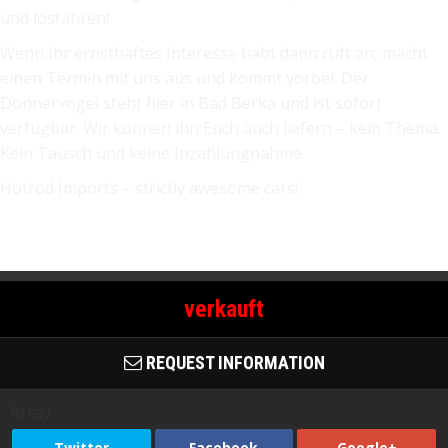
und losfahren!
Wenn Ihr ernsthaftes Interesse habt dann ruft an, macht
einen Termin mit uns aus und kommt vorbei. Der
Donnervogel steht hier in Bad Berka und ist sofort
verfügbar. Wir können ihn Euch auch liefern – kein Thema.
Kein Tausch und keine Inzahlungnahme.
Hotrod Imports – strictly awesome cars!
verkauft
REQUEST INFORMATION
Array
Twitter
Facebook
Google+