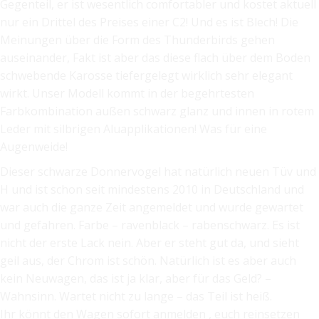
Gegenteil, er ist wesentlich comfortabler und kostet aktuell
nur ein Drittel des Preises einer C2! Und es ist Blech! Die
Meinungen über die Form des Thunderbirds gehen
auseinander, Fakt ist aber das diese flach über dem Boden
schwebende Karosse tiefergelegt wirklich sehr elegant
wirkt. Unser Modell kommt in der begehrtesten
Farbkombination außen schwarz glanz und innen in rotem
Leder mit silbrigen Aluapplikationen! Was für eine
Augenweide!
Dieser schwarze Donnervogel hat natürlich neuen Tüv und
H und ist schon seit mindestens 2010 in Deutschland und
war auch die ganze Zeit angemeldet und wurde gewartet
und gefahren. Farbe – ravenblack – rabenschwarz. Es ist
nicht der erste Lack nein. Aber er steht gut da, und sieht
geil aus, der Chrom ist schön. Natürlich ist es aber auch
kein Neuwagen, das ist ja klar, aber für das Geld? –
Wahnsinn. Wartet nicht zu lange – das Teil ist heiß.
Ihr könnt den Wagen sofort anmelden , euch reinsetzen