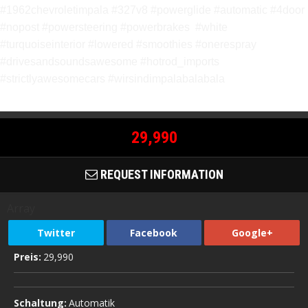
#1962chevroletimpala #327v8 #powerglide #automatic #4door
#nopost #powersteering #powerbrakes #white
#turquoiseinterior #lowered #smoothies #onerespray
#drivesandsoundsawesome #hotrod_imports
#strictlyawesomecars #wirsindimpalabalabala
29,990
REQUEST INFORMATION
Array
Twitter
Facebook
Google+
Preis:
29,990
Schaltung:
Automatik