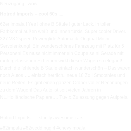
Neuzugang , wow…
Hotrod Imports – cool 60s ..
..
62er Impala ! Yes ! ohne B Säule ! guter Lack. in toller
Farbkombi außen weiß und innen türkis! Super cooler Driver.
327 V8 2speed Powerglide Automatik, Original Motor.
Servolenkung
! Ein wunderschönes Fahrzeug mit Platz für 6
Personen! Es muss nicht immer ein Coupe sein! Gerade mit
runtergelassenen Scheiben wirkt dieser Wagen so elegant!
Durch die fehlende B Säule einfach wunderschön – Das waren
noch Autos….. einfach herrlich.. neue 18 Zoll Smoothies und
neue Reifen. Es gibt einen ganzen Ordner voller Rechnungen
zu dem Wagen! Das Auto ist seit vielen Jahren in
NL.Holländische Papiere…. Tüv & Zulassung gegen Aufpreis.
Hotrod Imports – strictly awesome cars!
#62impala #62weddinggirl #chevyimpala