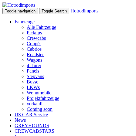
Hotrodimports
Toggle navigation
Toggle Search
Fahrzeuge
Alle Fahrzeuge
Pickups
Crewcabs
Coupés
Cabrios
Roadster
Wagons
4-Türer
Panels
Stepvans
Busse
LKWs
Wohnmobile
Projektfahrzeuge
verkauft
Coming soon
US CAR Service
News
GREYHOUNDS
CREWCABSTARS