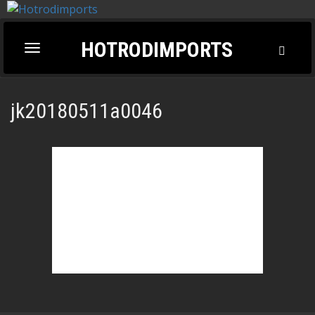
HOTRODIMPORTS
Toggl
Toggle
Searc
navigation
jk20180511a0046