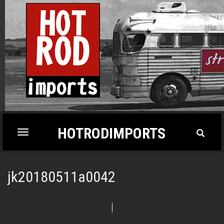
HOTRODIMPORTS
Toggl
Toggle
Search
navigation
jk20180511a0042