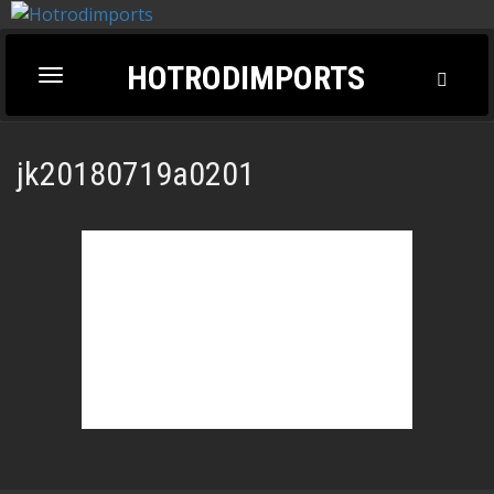
HOTRODIMPORTS
Toggl
Toggle
Searc
navigation
jk20180719a0201