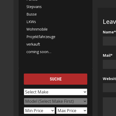
Stepvans
Busse
Leav
LKWs
Wohnmobile
Name*
Projektfahrzeuge
verkauft
coming soon…
Mail*
Websi
SUCHE