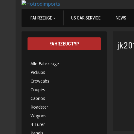
FAHRZEUGE
US CAR SERVICE
NEWS
jk2
FAHRZEUGTYP
Alle Fahrzeuge
Pickups
Crewcabs
Coupès
Cabrios
Roadster
Wagons
4-Türer
Panels