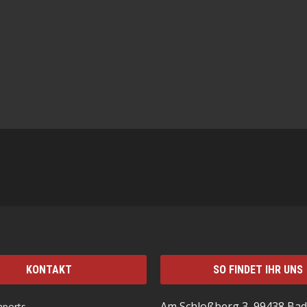
KONTAKT
SO FINDET IHR UNS
Am Schloßberg 3, 99438 Bad
mports