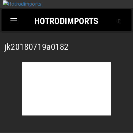
HOTRODIMPORTS
Toggl
Toggle
Searc
navigation
jk20180719a0182