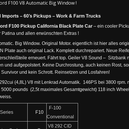
ord F100 V8 Automatic Big Window !
 Imports – 60’s Pickups – Work & Farm Trucks
ord F100 Pickup California Black Plate Car
– ein cooler Pick
r Patina und allen erwünschten Extras !
matic. Big Window. Original Motor. eigentlich ist hier alles origi
N Plate auch original Lack. Komplett durchrepariert. Neue Reif
erschleißteile erneuert. Fährt top. Geiler V8 Sound – Sitzbank 
n und aufgepolstert. Keine Durchrostung, auch keinen Rost, s
. Survivor und kein Schrott. Reinsetzen und Losfahren!
 292cui (4,8L) V8 mit Lenkrad Automatik. 146PS bei 3800 rpm. 
 5000 pounds (2,5t maximales Gesamtgewicht) 118 inch Whee
weiss.
F-100
Series
F10
Conventional
V8 292 CID