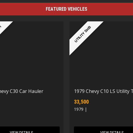
FEATURED VEHICLES
ER
UTILITY SHB
hevy C30 Car Hauler
1979 Chevy C10 LS Utility 
33,500
1979 |