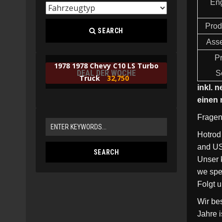
En
Prod
SEARCH
Asse
Pr
1978 1978 Chevy C10 LS Turbo
DEAL DER WOCHE
S
Truck
32,750
inkl. 
einen 
Fragen
Hotrod
and US
Unser 
we spe
Folgt 
Wir be
Jahre 