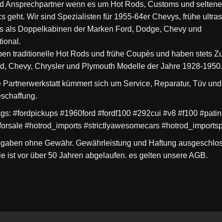
nd Ansprechpartner wenn es um Hot Rods, Customs und selten
s geht. Wir sind Spezialisten für 1955-64er Chevys, frühe ultra
s als Doppelkabinen der Marken Ford, Dodge, Chevy und
tional.
ben traditionelle Hot Rods und frühe Coupès und haben stets Zu
rd, Chevy, Chrysler und Plymouth Modelle der Jahre 1928-1950
 Partnerwerkstatt kümmert sich um Service, Reparatur, Tüv und
eschaffung.
gs: #fordpickups #1960ford #fordf100 #292cui #v8 #f100 #pati
forsale #hotrod_imports #strictlyawesomecars #hotrod_imports
ngaben ohne Gewähr. Gewährleistung und Haftung ausgeschlo
ie ist vor über 50 Jahren abgelaufen. es gelten unsere AGB.