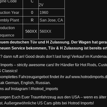
gine Code
C
2V
uction Year
0
1960
mbly Plant
R
San Jose, CA
oduction
560XX
560XX
equence
neuem deutschen Tüv und H Zulassung.
Der Wagen hat ger
neuen Service bekommen, Tüv & H Zulassung ist bereits erf
? dann ruft an! Good deals don’t last long! Verkauf im Kundenau
 Imports – strictly awesome cars! Ihr Händler für Hot Rods, Cus
 Classics!
komplettes Fahrzeugangebot findet ihr auf www.hotrodimports.
ak German, English, Russian.
uns auf Instagram ! #hotrod_imports
sorgen Euch Euer Traumfahrzeug aus den USA – wenn es älter 
ist. Außergewöhnliche US Cars gibts bei Hotrod Imports!