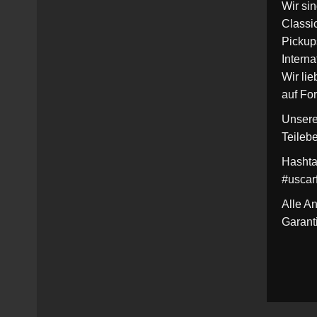
Wir si
Classic
Pickup
Interna
Wir lie
auf Fo
Unsere
Teileb
Hashta
#uscar
Alle A
Garant