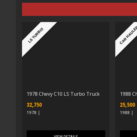
CAR HAUL
LS TURBO!
1978 Chevy C10 LS Turbo Truck
1988 C
32,750
25,500
1978 |
1988 |