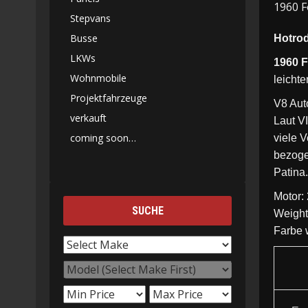
1960 F
Stepvans
Busse
Hotrod
LKWs
1960 F
Wohnmobile
leichte
Projektfahrzeuge
V8 Auto
verkauft
Laut VI
coming soon…
viele V
bezoge
Patina
Motor:
SUCHE
Weight
Farbe 