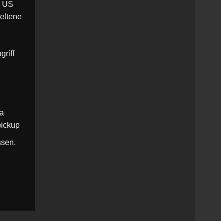
e US
seltene
griff
.
na
pickup
ssen.