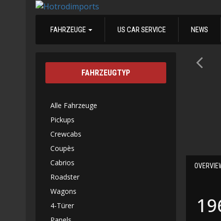
FAHRZEUGE
US CAR SERVICE
NEWS
FAHRZEUGTYP
Alle Fahrzeuge
Pickups
Crewcabs
Coupès
Cabrios
OVERVIE
Roadster
Wagons
19
4-Türer
Panels