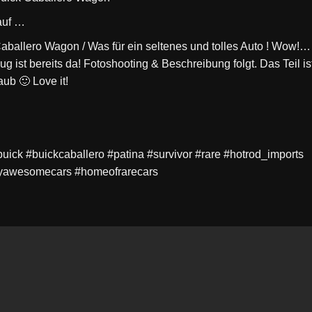
auf …
aballero Wagon / Was für ein seltenes und tolles Auto ! Wow!…
g ist bereits da! Fotoshooting & Beschreibung folgt. Das Teil is
ub 🙂 Love it!
uick #buickcaballero #patina #survivor #rare #hotrod_imports
tlyawesomecars #homeofrarecars