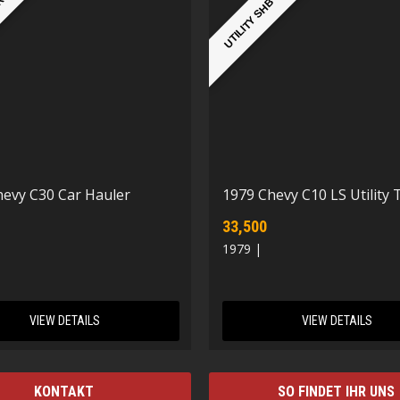
ER
UTILITY SHB
hevy C30 Car Hauler
1979 Chevy C10 LS Utility 
33,500
1979 |
VIEW DETAILS
VIEW DETAILS
KONTAKT
SO FINDET IHR UNS