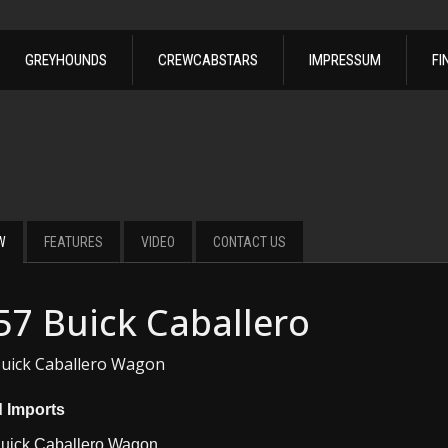
GREYHOUNDS
CREWCABSTARS
IMPRESSUM
FI
W
FEATURES
VIDEO
CONTACT US
57 Buick Caballero
uick Caballero Wagon
d Imports
uick Caballero Wagon