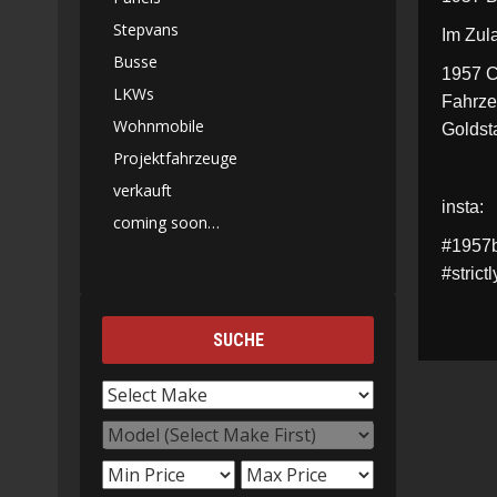
Stepvans
Im Zul
Busse
1957 C
LKWs
Fahrzeu
Wohnmobile
Goldsta
Projektfahrzeuge
verkauft
insta:
coming soon…
#1957b
#stric
SUCHE