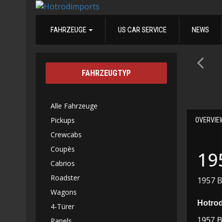
FAHRZEUGE
US CAR SERVICE
NEWS
FAHRZEUGTYP
Alle Fahrzeuge
Pickups
OVERVIE
Crewcabs
Coupès
19
Cabrios
Roadster
1957 B
Wagons
Hotro
4-Türer
Panels
1957 B