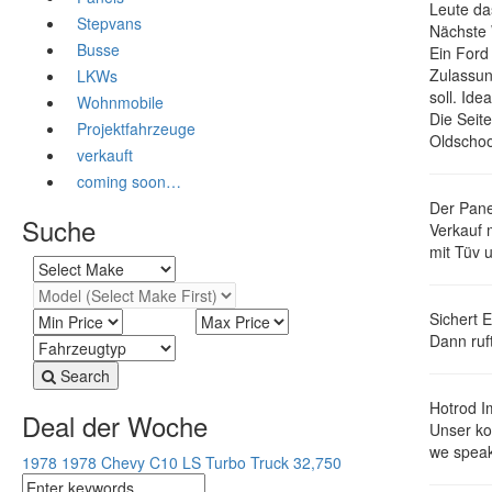
Leute da
Stepvans
Nächste 
Busse
Ein Ford
Zulassun
LKWs
soll. Id
Wohnmobile
Die Seit
Projektfahrzeuge
Oldschoo
verkauft
coming soon…
Der Pane
Suche
Verkauf 
mit Tüv 
Sichert 
Dann ruf
Search
Hotrod I
Deal der Woche
Unser ko
we speak
1978 1978 Chevy C10 LS Turbo Truck
32,750