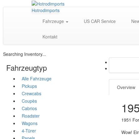
Hotrodimports
Fahrzeuge
US CAR Service
Ne
Kontakt
Searching Inventory...
Fahrzeugtyp
Alle Fahrzeuge
Pickups
Overview
Crewcabs
Coupès
195
Cabrios
Roadster
1951 For
Wagons
4-Türer
Wow! Ein 
Panels