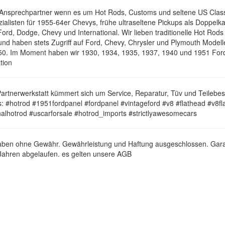
 Ansprechpartner wenn es um Hot Rods, Customs und seltene US Class
zialisten für 1955-64er Chevys, frühe ultraseltene Pickups als Doppelk
ord, Dodge, Chevy und International. Wir lieben traditionelle Hot Rods
nd haben stets Zugriff auf Ford, Chevy, Chrysler und Plymouth Modell
0. Im Moment haben wir 1930, 1934, 1935, 1937, 1940 und 1951 Ford
ation
artnerwerkstatt kümmert sich um Service, Reparatur, Tüv und Teilebes
: #hotrod #1951fordpanel #fordpanel #vintageford #v8 #flathead #v8fl
onalhotrod #uscarforsale #hotrod_imports #strictlyawesomecars
aben ohne Gewähr. Gewährleistung und Haftung ausgeschlossen. Garan
Jahren abgelaufen. es gelten unsere AGB