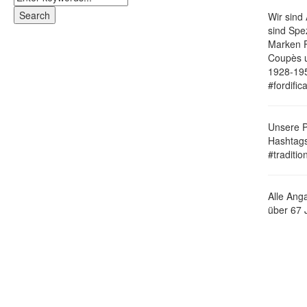
Wir sind
sind Spe
Marken F
Coupès u
1928-195
#fordific
Unsere P
Hashtags
#traditi
Alle Ang
über 67 