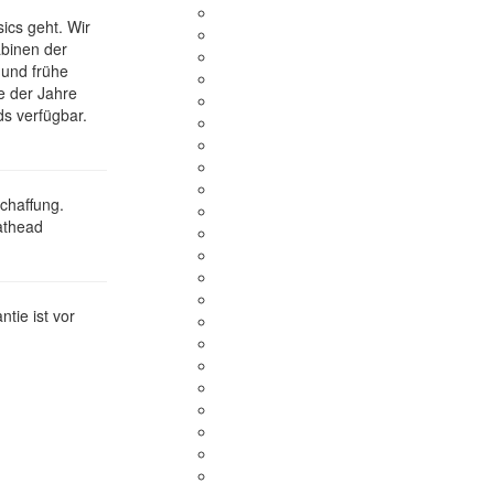
ics geht. Wir
abinen der
 und frühe
e der Jahre
s verfügbar.
chaffung.
athead
tie ist vor