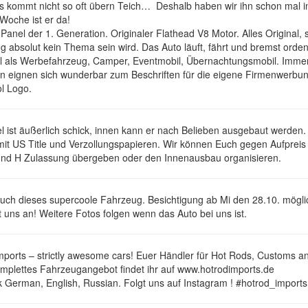
s kommt nicht so oft übern Teich… Deshalb haben wir ihn schon mal in
Woche ist er da!
 Panel der 1. Generation. Originaler Flathead V8 Motor. Alles Original,
g absolut kein Thema sein wird. Das Auto läuft, fährt und bremst orden
eal als Werbefahrzeug, Camper, Eventmobil, Übernachtungsmobil. Immer
en eignen sich wunderbar zum Beschriften für die eigene Firmenwerbun
l Logo.
l ist äußerlich schick, innen kann er nach Belieben ausgebaut werden. 
mit US Title und Verzollungspapieren. Wir können Euch gegen Aufprei
und H Zulassung übergeben oder den Innenausbau organisieren.
Euch dieses supercoole Fahrzeug. Besichtigung ab Mi den 28.10. mögli
t uns an! Weitere Fotos folgen wenn das Auto bei uns ist.
mports – strictly awesome cars! Euer Händler für Hot Rods, Customs a
mplettes Fahrzeugangebot findet ihr auf www.hotrodimports.de
 German, English, Russian. Folgt uns auf Instagram ! #hotrod_imports