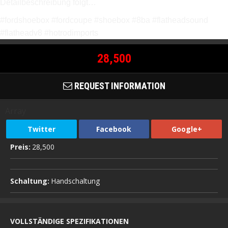
Detailbeschreibung folgt…
#fordshoebox #fordcoupe #shoebox #8ba #flatheadsound
#flatheadv8 #hotrodimports
28,500
REQUEST INFORMATION
Array
Twitter
Facebook
Google+
Preis:
28,500
Schaltung:
Handschaltung
VOLLSTÄNDIGE SPEZIFIKATIONEN