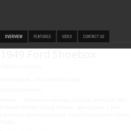
OVERVIEW
FEATURES
VIDEO
CONTACT US
1949 Ford Shoebox
1949 Ford Shoebox
Hotrod Imports – 40s and 50s Coupes
1949 Ford Shoebox
Preview…. Photoshoot von heute, Auto läuft sehr schön, 8BA
Flathead V8 Motor 3 Gang Schalter , alles Original. 2 Tone
Lackierung, dunkelgraues Dach, Rest ist hellgrau.sehr schöner
Wagen.