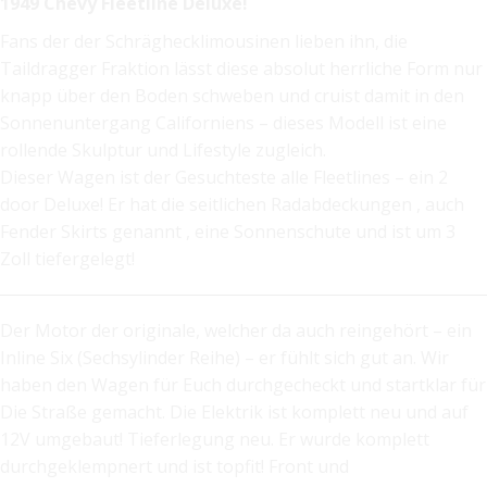
1949 Chevy Fleetline Deluxe!
Fans der der Schräghecklimousinen lieben ihn, die
Taildragger Fraktion lässt diese absolut herrliche Form nur
knapp über den Boden schweben und cruist damit in den
Sonnenuntergang Californiens – dieses Modell ist eine
rollende Skulptur und Lifestyle zugleich.
Dieser Wagen ist der Gesuchteste alle Fleetlines – ein 2
door Deluxe! Er hat die seitlichen Radabdeckungen , auch
Fender Skirts genannt , eine Sonnenschute und ist um 3
Zoll tiefergelegt!
Der Motor der originale, welcher da auch reingehört – ein
Inline Six (Sechsylinder Reihe) – er fühlt sich gut an. Wir
haben den Wagen für Euch durchgecheckt und startklar für
Die Straße gemacht. Die Elektrik ist komplett neu und auf
12V umgebaut! Tieferlegung neu. Er wurde komplett
durchgeklempnert und ist topfit! Front und