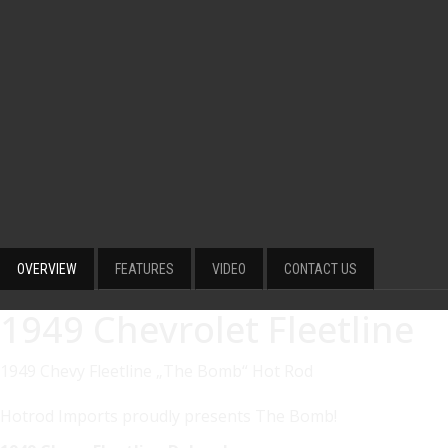
OVERVIEW
FEATURES
VIDEO
CONTACT US
1949 Chevrolet Fleetline
1949 Chevy Fleetline „The Bomb“ Hot Rod
Hotrod Imports proudly presents The Bomb!