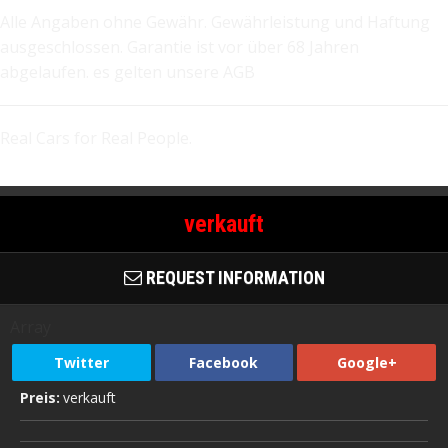
Alle Angaben ohne Gewähr. Gewährleistung und Haftung
ausgeschlossen. Garantie ist vor über 68 Jahren
abgelaufen. es gelten unsere AGB
Real Cars for Real People.
verkauft
REQUEST INFORMATION
Array
Twitter
Facebook
Google+
Preis:
verkauft